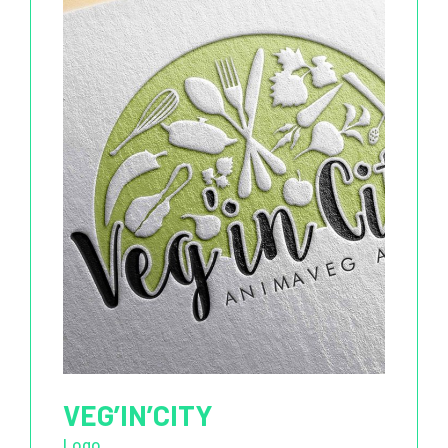
VEG’IN’CITY
Logo